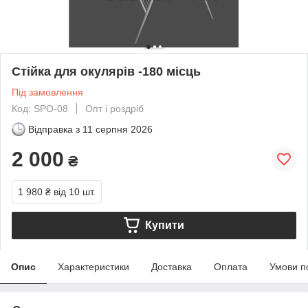
Стійка для окулярів -180 місць
Під замовлення
Код: SPO-08
Опт і роздріб
Відправка з
11 серпня 2026
2 000
₴
1 980 ₴
від 10 шт.
Купити
Опис
Характеристики
Доставка
Оплата
Умови п