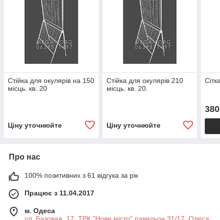
Стійка для окулярів на 150
Стійка для окулярів 210
Сітк
місць. кв. 20
місць. кв. 20.
380
Ціну уточнюйте
Ціну уточнюйте
Про нас
100% позитивних з 61 відгука за рік
Працює з 11.04.2017
м. Одеса
ул. Базовая, 17, ТРК "Нове місто" павильон 31/17, Одеса,