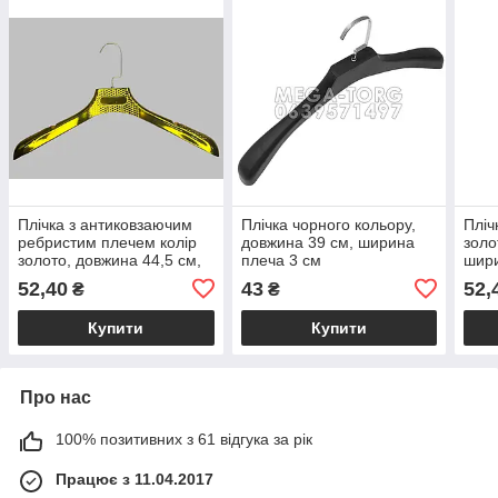
Плічка з антиковзаючим
Плічка чорного кольору,
Пліч
ребристим плечем колір
довжина 39 см, ширина
золо
золото, довжина 44,5 см,
плеча 3 см
шири
ширина плеча 5 см
52,40
43
52,
₴
₴
Купити
Купити
Про нас
100% позитивних з 61 відгука за рік
Працює з 11.04.2017