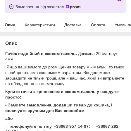
Замовлення під захистом
Опис
Характеристики
Доставка
Оплата
Умови п
Опис
Гачок подвійний в економ-панель.
Довжина 20 см. прут
4мм
Якщо ваші вимоги до розміщення товару мінімальні, то гачок
є найпростішим і економним варіантом. Він допоможе
заощадити не тільки гроші, але й ваш час, який ви витрачаєте
на обладнання свого магазину.
Купити гачки з кріпленням в економ-панель
у нас дуже
просто:
- Замовте замовлення, додавши товар до кошика, і
оплачуєте зручним для Вас способом
або
- телефонуйте по тілу.
+38063-957-14-97;
+38067-292-