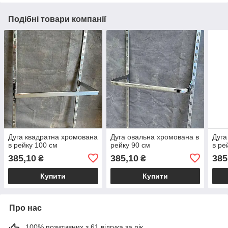
Подібні товари компанії
Дуга квадратна хромована
Дуга овальна хромована в
Дуга
в рейку 100 см
рейку 90 см
в ре
385,10
385,10
385
₴
₴
Купити
Купити
Про нас
100% позитивних з 61 відгука за рік