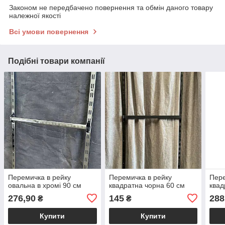
Законом не передбачено повернення та обмін даного товару
належної якості
Всі умови повернення
Подібні товари компанії
Перемичка в рейку
Перемичка в рейку
Пере
овальна в хромі 90 см
квадратна чорна 60 см
квад
276,90
145
288
₴
₴
Купити
Купити