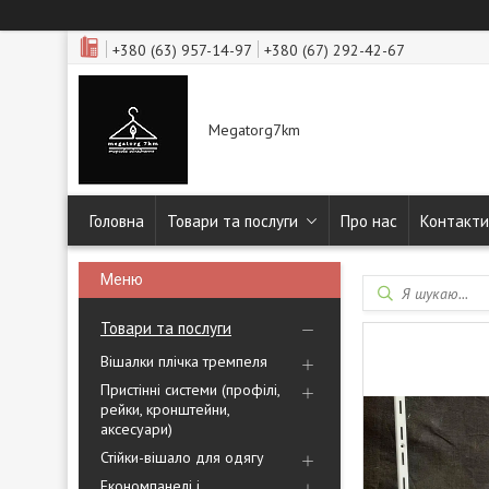
+380 (63) 957-14-97
+380 (67) 292-42-67
Megatorg7km
Головна
Товари та послуги
Про нас
Контакти
Товари та послуги
Вішалки плічка тремпеля
Пристінні системи (профілі,
рейки, кронштейни,
аксесуари)
Стійки-вішало для одягу
Економпанелі і