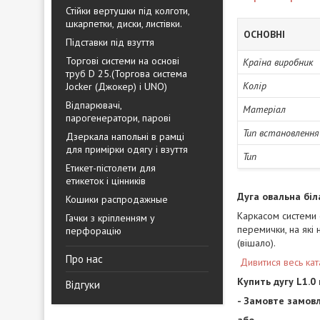
Стійки вертушки під колготи,
шкарпетки, диски, листівки.
ОСНОВНІ
Підставки під взуття
Торгові системи на основі
Країна виробник
труб D 25.(Торгова система
Колір
Jocker (Джокер) і UNO)
Відпарювачі,
Матеріал
парогенератори, парові
Тип встановлення
Дзеркала напольні в рамці
для примірки одягу і взуття
Тип
Етикет-пістолети для
етикеток і цінників
Дуга овальна біл
Кошики распродажные
Каркасом системи с
Гачки з кріпленням у
перемички, на які 
перфорацію
(вішало).
Про нас
Дивитися весь кат
Купить дугу L1.0
Відгуки
- Замовте замовл