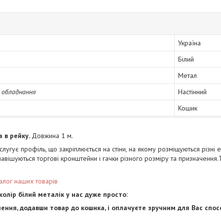
Україна
Білий
Метал
 обладнання
Настінний
Кошик
а в рейку.
Довжина 1 м.
лугує профіль, що закріплюється на стіни, на якому розміщуються різні е
навішуються торгові кронштейни і гачки різного розміру та призначення.Т
алог наших товарів
 колір білий металік
у нас дуже просто:
ення, додавши товар до кошика, і оплачуєте зручним для Вас спо