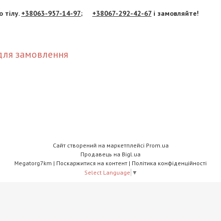
 тілу.
+38063-957-14-97;
+38067-292-42-67
і замовляйте!
для замовлення
Сайт створений на маркетплейсі
Prom.ua
Продавець на Bigl.ua
Megatorg7km |
Поскаржитися на контент
|
Політика конфіденційності
Select Language
▼