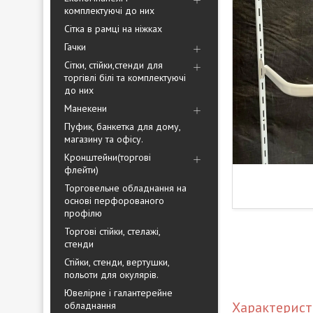
комплектуючі до них
Сітка в рамці на ніжках
Гачки
Сітки, стійки,стенди для
торгівлі білі та комплектуючі
до них
Манекени
Пуфик, банкетка для дому,
магазину та офісу.
Кронштейни(торгові
флейти)
Торговельне обладнання на
основі перфорованого
профілю
Торгові стійки, стелажі,
стенди
Стійки, стенди, вертушки,
польоти для окулярів.
Ювелірне і галантерейне
Характерис
обладнання