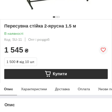
Пересувна стійка 2-ярусна 1.5 м
В наявності
Код: SU-11
Опт і роздріб
1 545
₴
1 500 ₴
від 10 шт.
Купити
Опис
Характеристики
Доставка
Оплата
Умови п
Опис