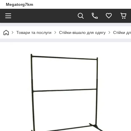
Megatorg7km
Товари та послуги
Стійки-вішало для одягу
Стійки д