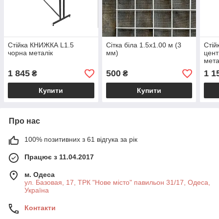
Стійка КНИЖКА L1.5
Сітка біла 1.5х1.00 м (3
Стій
чорна металік
мм)
цент
мета
1 845
500
1 1
₴
₴
Купити
Купити
Про нас
100% позитивних з 61 відгука за рік
Працює з 11.04.2017
м. Одеса
ул. Базовая, 17, ТРК "Нове місто" павильон 31/17, Одеса,
Україна
Контакти