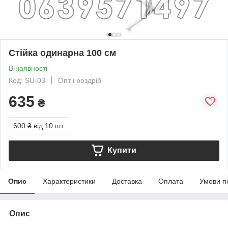
Стійка одинарна 100 см
В наявності
Код: SU-03
Опт і роздріб
635
₴
600 ₴
від 10 шт.
Купити
Опис
Характеристики
Доставка
Оплата
Умови п
Опис