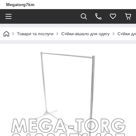
Megatorg7km
Товари та послуги
Стійки-вішало для одягу
Стійки д