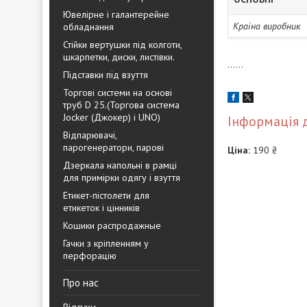
Ювелірне і галантерейне
Країна виробник
обладнання
Стійки вертушки під колготи,
шкарпетки, диски, листівки.
......
Підставки під взуття
Торгові системи на основі
труб D 25.(Торгова система
Jocker (Джокер) і UNO)
Інформація 
Відпарювачі,
парогенератори, парові
Ціна:
190 ₴
Дзеркала напольні в рамці
для примірки одягу і взуття
Етикет-пістолети для
етикеток і цінників
Кошики распродажные
Гачки з кріпленням у
перфорацію
Про нас