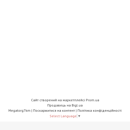
Сайт створений на маркетплейсі
Prom.ua
Продавець на Bigl.ua
Megatorg7km |
Поскаржитися на контент
|
Політика конфіденційності
Select Language
▼