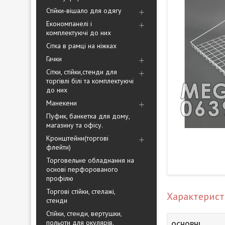
Стійки-вішало для одягу
Економпанелі і
комплектуючі до них
Сітка в рамці на ніжках
Гачки
Сітки, стійки,стенди для
торгівлі білі та комплектуючі
до них
Манекени
Пуфик, банкетка для дому,
магазину та офісу.
Кронштейни(торгові
флейти)
Торговельне обладнання на
основі перфорованого
профілю
Торгові стійки, стелажі,
Характерис
стенди
Стійки, стенди, вертушки,
польоти для окулярів.
ОСНОВНІ