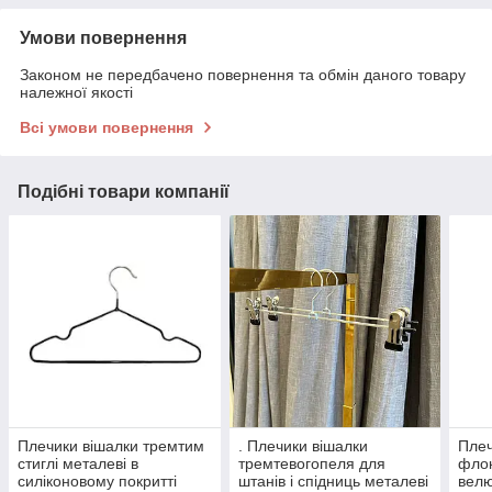
Умови повернення
Законом не передбачено повернення та обмін даного товару
належної якості
Всі умови повернення
Подібні товари компанії
Плечики вішалки тремтим
. Плечики вішалки
Плеч
стиглі металеві в
тремтевогопеля для
флок
силіконовому покритті
штанів і спідниць металеві
велю