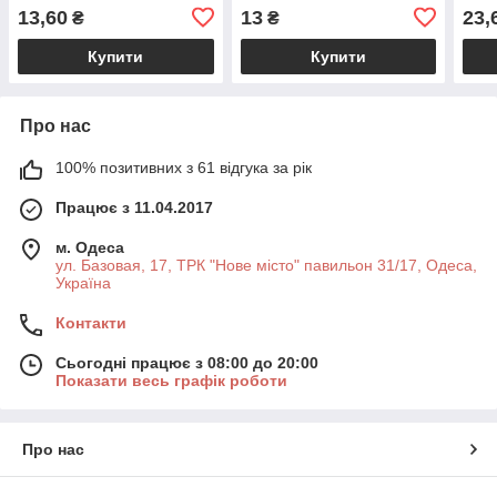
чорного кольору, довжина
оцинковані, довжина 35
13,60
13
23,
₴
₴
29,5 см
см
Купити
Купити
Про нас
100% позитивних з 61 відгука за рік
Працює з 11.04.2017
м. Одеса
ул. Базовая, 17, ТРК "Нове місто" павильон 31/17, Одеса,
Україна
Контакти
Сьогодні працює з 08:00 до 20:00
Показати весь графік роботи
Про нас