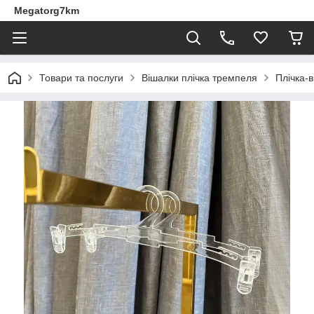
Megatorg7km
Товари та послуги
Вішалки плічка тремпеля
Плічка-в