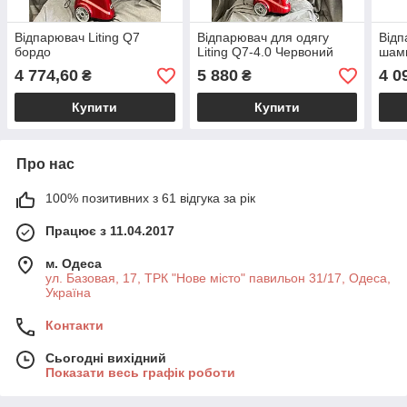
Відпарювач Liting Q7
Відпарювач для одягу
Відп
бордо
Liting Q7-4.0 Червоний
шам
4 774,60
5 880
4 0
₴
₴
Купити
Купити
Про нас
100% позитивних з 61 відгука за рік
Працює з 11.04.2017
м. Одеса
ул. Базовая, 17, ТРК "Нове місто" павильон 31/17, Одеса,
Україна
Контакти
Сьогодні вихідний
Показати весь графік роботи