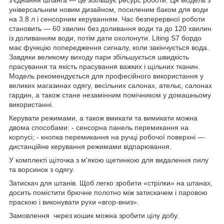
універсальним новим дизайном, посиленим баком для води
на 3.8 л і сенсорним керуванням. Час безперервної роботи
становить — 60 хвилин без доливання води та до 120 хвилин
із доливанням води, потім дати охолонути. Liting S7 бордо
має функцію попередження сигналу, коли закінчується вода.
Завдяки великому виходу пари збільшується швидкість
прасування та якість прасування важких і щільних тканин.
Модель рекомендується для професійного використання у
великих магазинах одягу, весільних салонах, ательє, салонах
гардин, а також стане незамінним помічником у домашньому
використанні.
Керувати режимами, а також вмикати та вимикати можна
двома способами: - сенсорна панель перемикання на
корпусі; - кнопка перемикання на ручці робочої поверхні —
дистанційне керування режимами відпарювання.
У комплекті щіточка з м'якою щетинкою для видалення пилу
та ворсинок з одягу.
Затискач для штанів. Щоб легко зробити «стрілки» на штанах,
досить помістити брючне полотно між затискачем і паровою
праскою і виконувати рухи «вгор-вниз».
Замовлення через кошик можна зробити цілу добу.