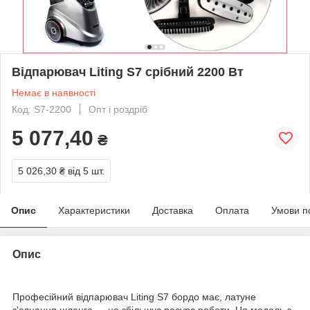
Відпарювач Liting S7 срібний 2200 Вт
Немає в наявності
Код: S7-2200
Опт і роздріб
5 077,40
₴
5 026,30 ₴
від 5 шт.
Опис
Характеристики
Доставка
Оплата
Умови п
Опис
Професійний відпарювач Liting S7 бордо має, латуне
з'єднання шланга — це збільшує ресурс роботи. Ця модель з