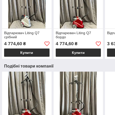
Відпарювач Liting Q7
Відпарювач Liting Q7
Відп
срібний
бордо
4 774,60
4 774,60
3 6
₴
₴
Купити
Купити
Подібні товари компанії