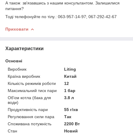
А також зв'язавшись з нашим консультантом. Залишилися
питання?
Тоді телефонуйте по тілу.: 063-957-14-97; 067-292-42-67
Приховати
Характеристики
Основні
Виробник
Liting
Країна виробник
Китай
Кількість режимів роботи
12
Максимальний тиск пари
1 бар
Об'єм котла (бака для
3.8 л
води)
Продуктивність пари
55 г/хв
Регулювання сили пара
Так
Споживана потужність
2200 Вт
Стан
Новий